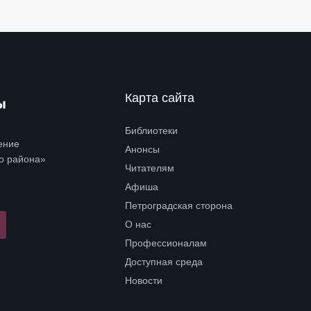
Карта сайта
Библиотеки
Open submenu (Библиотеки)
ение
Анонсы
о района»
Читателям
Open submenu (Читателям)
Афиша
Петроградская сторона
Open submenu (Петроградская сторона)
О нас
Open submenu (О нас)
Профессионалам
Open submenu (Профессионалам)
Доступная среда
Open submenu (Доступная среда)
Новости