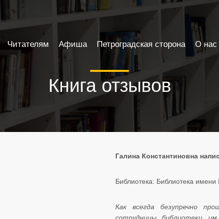
Читателям
Афиша
Петроградская сторона
О нас
Книга отзывов
Галина Константиновна написа
Библиотека: Библиотека имени 
Как всегда безупречно про
сотрудницы библиотеки им.