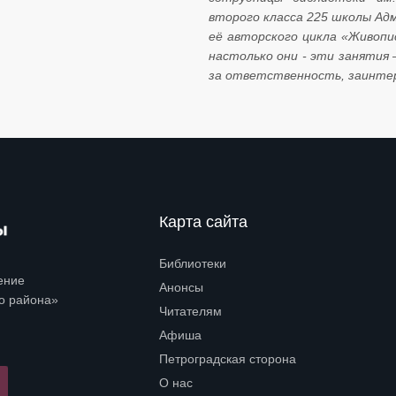
второго класса 225 школы Ад
её авторского цикла «Живопи
настолько они - эти занятия
за ответственность, заинте
Карта сайта
Библиотеки
Open submenu (Библиотеки)
ение
Анонсы
о района»
Читателям
Open submenu (Читателям)
Афиша
Петроградская сторона
Open submenu (Петроградская сторона)
О нас