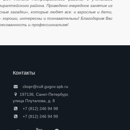
миралтейского района. Проведено очередное занятие из
сные загадки», которые любят все: и взрослые и дети,
 – хороши, интересны и познавательны! Благодарим Вас
ресованность и профессионализм!
Контакты
cbspr@cult.gugov.spb.ru
197136, Санкт-Петербург,
улица Плуталова, д. 8
+7 (812) 246 94 98
+7 (812) 246 94 99