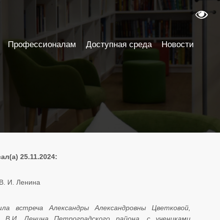
Профессионалам
Доступная среда
Новости
л(а) 25.11.2024:
В. И. Ленина
шла встреча Александры Александровны Цветковой,
 В.И. Ленина Петроградского района, с учениками