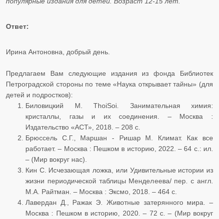
популярные издания для детей. Возраст 12-15 лет.
Ответ:
Ирина Антоновна, добрый день.
Предлагаем Вам следующие издания из фонда Библиотек
Петроградской стороны по теме «Наука открывает тайны» (для
детей и подростков):
Биловицкий М. ThoiSoi. Занимательная химия:
кристаллы, газы и их соединения. – Москва :
Издательство «АСТ», 2018. – 208 с.
Брюссель С.Г., Маршан - Ришар М. Климат. Как все
работает. – Москва : Пешком в историю, 2022. – 64 с.: ил.
– (Мир вокруг нас).
Кин С. Исчезающая ложка, или Удивительные истории из
жизни периодической таблицы Менделеева/ пер. с англ.
М.А. Райтман. – Москва : Эксмо, 2018. – 464 с.
Лавердан Д., Ражак Э. Животные затерянного мира. –
Москва : Пешком в историю, 2020. – 72 с. – (Мир вокруг