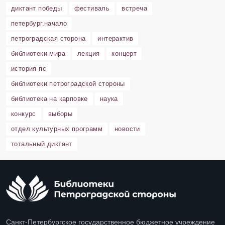
диктант победы
фестиваль
встреча
петербург.начало
петроградская сторона
интерактив
библиотеки мира
лекция
концерт
история пс
библиотеки петроградской стороны
библиотека на карповке
наука
конкурс
выборы
отдел культурных программ
новости
тотальный диктант
Санкт-Петербургское государственное бюджетное учреждение