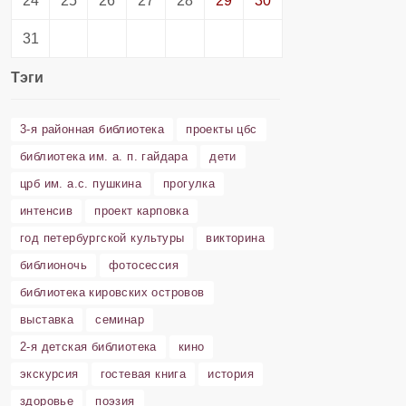
24
25
26
27
28
29
30
31
Тэги
3-я районная библиотека
проекты цбс
библиотека им. а. п. гайдара
дети
црб им. а.с. пушкина
прогулка
интенсив
проект карповка
год петербургской культуры
викторина
библионочь
фотосессия
библиотека кировских островов
выставка
семинар
2-я детская библиотека
кино
экскурсия
гостевая книга
история
здоровье
поэзия