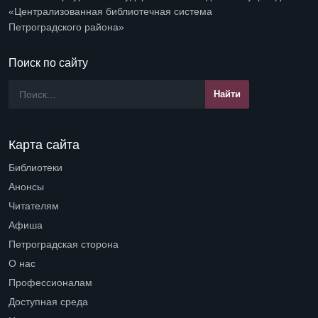
«Централизованная библиотечная система
Петроградского района»
Поиск по сайту
Карта сайта
Библиотеки
Open submenu (Библиотеки)
Анонсы
Читателям
Open submenu (Читателям)
Афиша
Петроградская сторона
Open submenu (Петроградская сторона)
О нас
Open submenu (О нас)
Профессионалам
Open submenu (Профессионалам)
Доступная среда
Open submenu (Доступная среда)