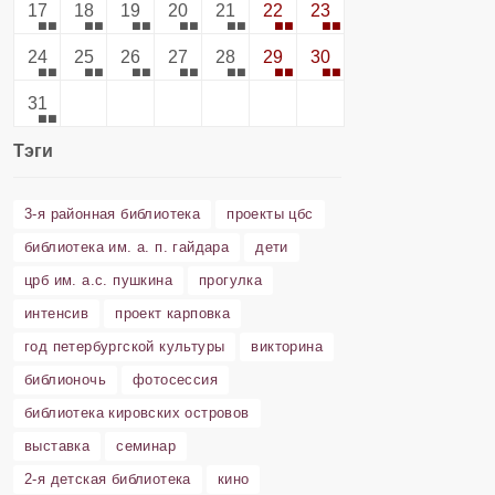
17
18
19
20
21
22
23
24
25
26
27
28
29
30
31
Тэги
3-я районная библиотека
проекты цбс
библиотека им. а. п. гайдара
дети
црб им. а.с. пушкина
прогулка
интенсив
проект карповка
год петербургской культуры
викторина
библионочь
фотосессия
библиотека кировских островов
выставка
семинар
2-я детская библиотека
кино