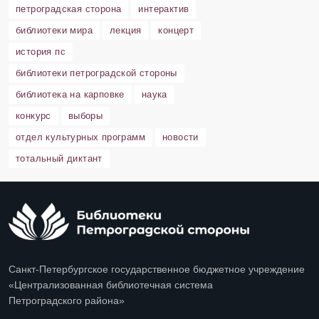
петроградская сторона
интерактив
библиотеки мира
лекция
концерт
история пс
библиотеки петроградской стороны
библиотека на карповке
наука
конкурс
выборы
отдел культурных программ
новости
тотальный диктант
Санкт-Петербургское государственное бюджетное учреждение
«Централизованная библиотечная система
Петроградского района»