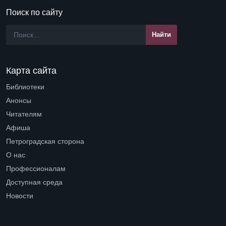
Поиск по сайту
Карта сайта
Библиотеки
Open submenu (Библиотеки)
Анонсы
Читателям
Open submenu (Читателям)
Афиша
Петроградская сторона
Open submenu (Петроградская сторона)
О нас
Open submenu (О нас)
Профессионалам
Open submenu (Профессионалам)
Доступная среда
Open submenu (Доступная среда)
Новости