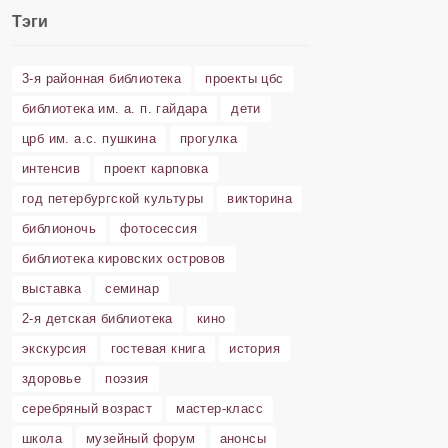
Тэги
3-я районная библиотека
проекты цбс
библиотека им. а. п. гайдара
дети
црб им. а.с. пушкина
прогулка
интенсив
проект карповка
год петербургской культуры
викторина
библионочь
фотосессия
библиотека кировских островов
выставка
семинар
2-я детская библиотека
кино
экскурсия
гостевая книга
история
здоровье
поэзия
серебряный возраст
мастер-класс
школа
музейный форум
анонсы