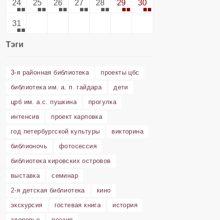
24
25
26
27
28
29
30
31
Тэги
3-я районная библиотека
проекты цбс
библиотека им. а. п. гайдара
дети
црб им. а.с. пушкина
прогулка
интенсив
проект карповка
год петербургской культуры
викторина
библионочь
фотосессия
библиотека кировских островов
выставка
семинар
2-я детская библиотека
кино
экскурсия
гостевая книга
история
здоровье
поэзия