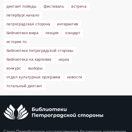
диктант победы
фестиваль
встреча
петербург.начало
петроградская сторона
интерактив
библиотеки мира
лекция
концерт
история пс
библиотеки петроградской стороны
библиотека на карповке
наука
конкурс
выборы
отдел культурных программ
новости
тотальный диктант
Санкт-Петербургское государственное бюджетное учреждение