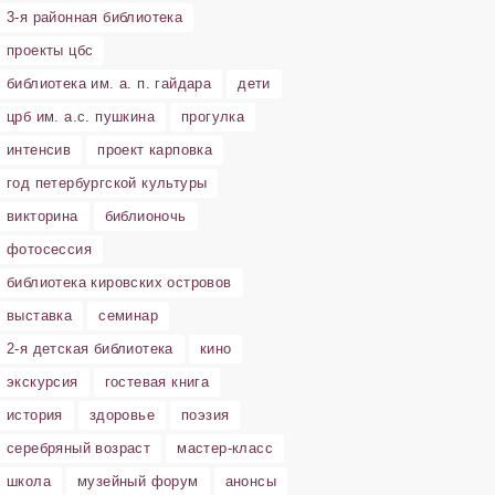
3-я районная библиотека
проекты цбс
библиотека им. а. п. гайдара
дети
црб им. а.с. пушкина
прогулка
интенсив
проект карповка
год петербургской культуры
викторина
библионочь
фотосессия
библиотека кировских островов
выставка
семинар
2-я детская библиотека
кино
экскурсия
гостевая книга
история
здоровье
поэзия
серебряный возраст
мастер-класс
школа
музейный форум
анонсы