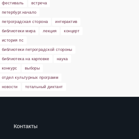
фестиваль
встреча
петербург.начало
петроградская сторона
интерактив
библиотеки мира
лекция
концерт
история пс
библиотеки петроградской стороны
библиотека на карповке
наука
конкурс
выборы
отдел культурных программ
новости
тотальный диктант
Контакты