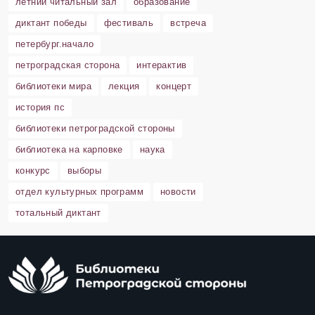
летний читальный зал
образование
диктант победы
фестиваль
встреча
петербург.начало
петроградская сторона
интерактив
библиотеки мира
лекция
концерт
история пс
библиотеки петроградской стороны
библиотека на карповке
наука
конкурс
выборы
отдел культурных программ
новости
тотальный диктант