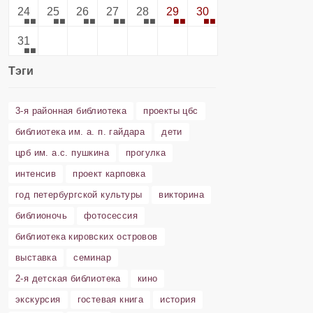
24
25
26
27
28
29
30
31
Тэги
3-я районная библиотека
проекты цбс
библиотека им. а. п. гайдара
дети
црб им. а.с. пушкина
прогулка
интенсив
проект карповка
год петербургской культуры
викторина
библионочь
фотосессия
библиотека кировских островов
выставка
семинар
2-я детская библиотека
кино
экскурсия
гостевая книга
история