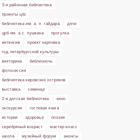
3-я районная библиотека
проекты цбс
библиотека им. а. п. гайдара
дети
црб им. а.с. пушкина
прогулка
интенсив
проект карповка
год петербургской культуры
викторина
библионочь
фотосессия
библиотека кировских островов
выставка
семинар
2-я детская библиотека
кино
экскурсия
гостевая книга
история
здоровье
поэзия
серебряный возраст
мастер-класс
школа
музейный форум
анонсы