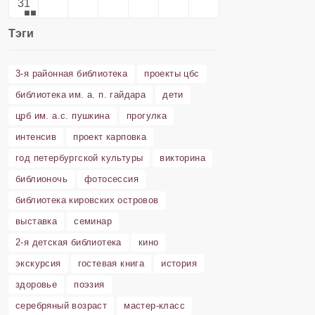
31
Тэги
3-я районная библиотека
проекты цбс
библиотека им. а. п. гайдара
дети
црб им. а.с. пушкина
прогулка
интенсив
проект карповка
год петербургской культуры
викторина
библионочь
фотосессия
библиотека кировских островов
выставка
семинар
2-я детская библиотека
кино
экскурсия
гостевая книга
история
здоровье
поэзия
серебряный возраст
мастер-класс