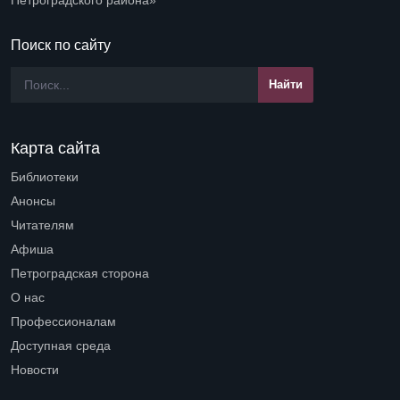
Петроградского района»
Поиск по сайту
Карта сайта
Библиотеки
Open submenu (Библиотеки)
Анонсы
Читателям
Open submenu (Читателям)
Афиша
Петроградская сторона
Open submenu (Петроградская сторона)
О нас
Open submenu (О нас)
Профессионалам
Open submenu (Профессионалам)
Доступная среда
Open submenu (Доступная среда)
Новости