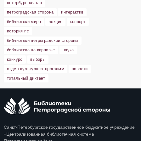
петербург.начало
петроградская сторона
интерактив
библиотеки мира
лекция
концерт
история пс
библиотеки петроградской стороны
библиотека на карповке
наука
конкурс
выборы
отдел культурных программ
новости
тотальный диктант
Санкт-Петербургское государственное бюджетное учреждение
«Централизованная библиотечная система