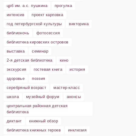
црб им. а.с. пушкина
прогулка
интенсив
проект карповка
год петербургской культуры
викторина
библионочь
фотосессия
библиотека кировских островов
выставка
семинар
2-я детская библиотека
кино
экскурсия
гостевая книга
история
здоровье
поэзия
серебряный возраст
мастер-класс
школа
музейный форум
анонсы
центральная районная детская
библиотека
диктант
книжный обзор
библиотека книжных героев
инклюзия