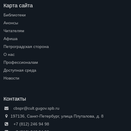
Карта сайта
Библиотеки
Open submenu (Библиотеки)
Анонсы
Читателям
Open submenu (Читателям)
Афиша
Петроградская сторона
Open submenu (Петроградская сторона)
О нас
Open submenu (О нас)
Профессионалам
Open submenu (Профессионалам)
Доступная среда
Open submenu (Доступная среда)
Новости
Контакты
cbspr@cult.gugov.spb.ru
197136, Санкт-Петербург, улица Плуталова, д. 8
+7 (812) 246 94 98