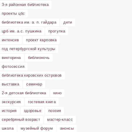
3-я районная библиотека
проекты цбс
библиотека им. а. п. гайдара
дети
црб им. а.с. пушкина
прогулка
интенсив
проект карповка
год петербургской культуры
викторина
библионочь
фотосессия
библиотека кировских островов
выставка
семинар
2-я детская библиотека
кино
экскурсия
гостевая книга
история
здоровье
поэзия
серебряный возраст
мастер-класс
школа
музейный форум
анонсы