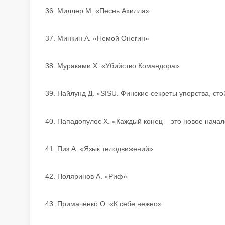
36. Миллер М. «Песнь Ахилла»
37. Минкин А. «Немой Онегин»
38. Мураками Х. «Убийство Командора»
39. Найлунд Д. «SISU. Финские секреты упорства, ст
40. Пападопулос Х. «Каждый конец – это новое нача
41. Пиз А. «Язык телодвижений»
42. Поляринов А. «Риф»
43. Примаченко О. «К себе нежно»