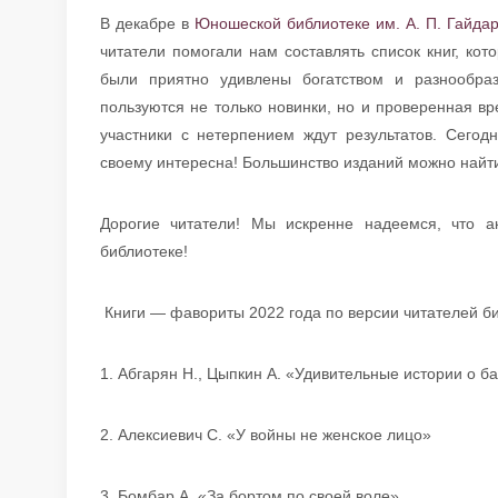
В декабре в
Юношеской библиотеке им. А. П. Гайда
читатели помогали нам составлять список книг, ко
были приятно удивлены богатством и разнообра
пользуются не только новинки, но и проверенная вр
участники с нетерпением ждут результатов. Сегод
своему интересна! Большинство изданий можно найти
Дорогие читатели! Мы искренне надеемся, что 
библиотеке!
Книги — фавориты 2022 года по версии читателей би
1. Абгарян Н., Цыпкин А. «Удивительные истории о б
2. Алексиевич С. «У войны не женское лицо»
3. Бомбар А. «За бортом по своей воле»