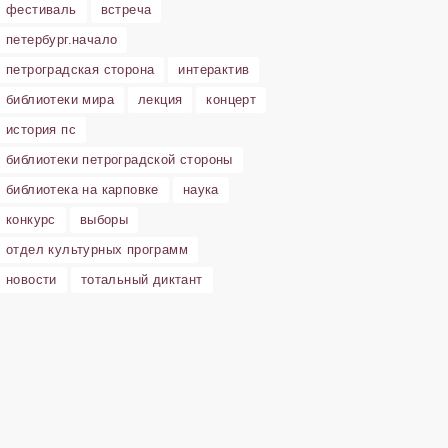
фестиваль
встреча
петербург.начало
петроградская сторона
интерактив
библиотеки мира
лекция
концерт
история пс
библиотеки петроградской стороны
библиотека на карповке
наука
конкурс
выборы
отдел культурных программ
новости
тотальный диктант