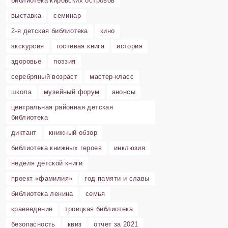
библиотека кировских островов
выставка
семинар
2-я детская библиотека
кино
экскурсия
гостевая книга
история
здоровье
поэзия
серебряный возраст
мастер-класс
школа
музейный форум
анонсы
центральная районная детская
библиотека
диктант
книжный обзор
библиотека книжных героев
инклюзия
неделя детской книги
проект «фамилия»
год памяти и славы
библиотека ленина
семья
краеведение
троицкая библиотека
безопасность
квиз
отчет за 2021