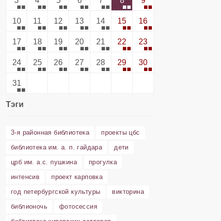
3
4
5
6
7
8
9
10
11
12
13
14
15
16
17
18
19
20
21
22
23
24
25
26
27
28
29
30
31
Тэги
3-я районная библиотека
проекты цбс
библиотека им. а. п. гайдара
дети
црб им. а.с. пушкина
прогулка
интенсив
проект карповка
год петербургской культуры
викторина
библионочь
фотосессия