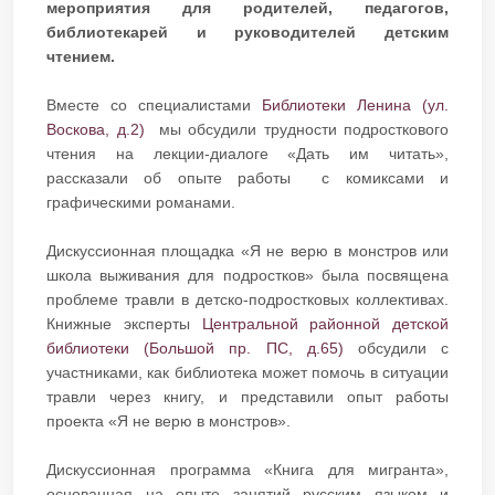
мероприятия для родителей, педагогов,
библиотекарей и руководителей детским
чтением.
Вместе со специалистами
Библиотеки Ленина (ул.
Воскова, д.2)
мы обсудили трудности подросткового
чтения на лекции-диалоге «Дать им читать»,
рассказали об опыте работы с комиксами и
графическими романами.
Дискуссионная площадка «Я не верю в монстров или
школа выживания для подростков» была посвящена
проблеме травли в детско-подростковых коллективах.
Книжные эксперты
Центральной районной детской
библиотеки (Большой пр. ПС, д.65)
обсудили с
участниками, как библиотека может помочь в ситуации
травли через книгу, и представили опыт работы
проекта «Я не верю в монстров».
Дискуссионная программа «Книга для мигранта»,
основанная на опыте занятий русским языком и