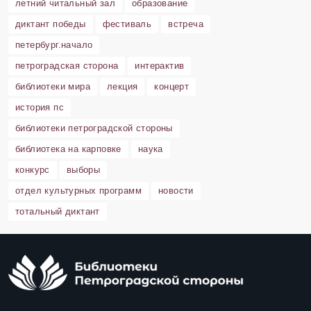
летний читальный зал
образование
диктант победы
фестиваль
встреча
петербург.начало
петроградская сторона
интерактив
библиотеки мира
лекция
концерт
история пс
библиотеки петроградской стороны
библиотека на карповке
наука
конкурс
выборы
отдел культурных программ
новости
тотальный диктант