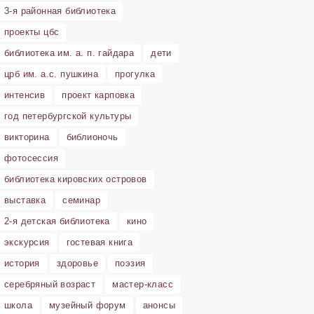
3-я районная библиотека
проекты цбс
библиотека им. а. п. гайдара
дети
црб им. а.с. пушкина
прогулка
интенсив
проект карповка
год петербургской культуры
викторина
библионочь
фотосессия
библиотека кировских островов
выставка
семинар
2-я детская библиотека
кино
экскурсия
гостевая книга
история
здоровье
поэзия
серебряный возраст
мастер-класс
школа
музейный форум
анонсы