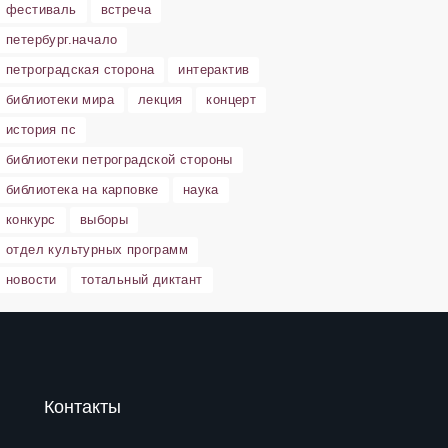
фестиваль
встреча
петербург.начало
петроградская сторона
интерактив
библиотеки мира
лекция
концерт
история пс
библиотеки петроградской стороны
библиотека на карповке
наука
конкурс
выборы
отдел культурных программ
новости
тотальный диктант
Контакты