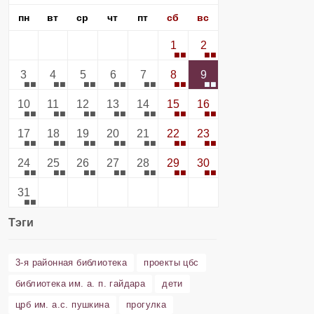
пн
вт
ср
чт
пт
сб
вс
1
2
3
4
5
6
7
8
9
10
11
12
13
14
15
16
17
18
19
20
21
22
23
24
25
26
27
28
29
30
31
Тэги
3-я районная библиотека
проекты цбс
библиотека им. а. п. гайдара
дети
црб им. а.с. пушкина
прогулка