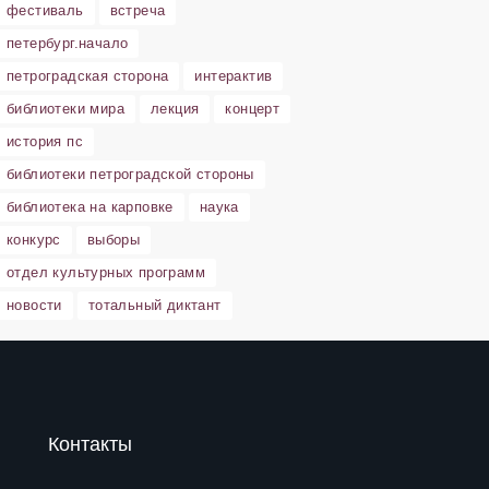
фестиваль
встреча
петербург.начало
петроградская сторона
интерактив
библиотеки мира
лекция
концерт
история пс
библиотеки петроградской стороны
библиотека на карповке
наука
конкурс
выборы
отдел культурных программ
новости
тотальный диктант
Контакты