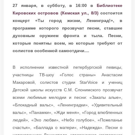
27 января, в субботу, в 16:00 в
Библиотеке
Кировских островов (Кемская ул., 8/3)
состоится
концерт «Ты город жизни, Ленинград!», в
программе которого прозвучат песни, ставшие
духовным оружием фронта и тыла. Песни,
которые понятны всем, но которые требуют от
солистов особенной самоотдачи....
В исполнении известной петербургской певицы,
участницы ТВ-шоу «Голос страны» Анастасии
Макаровой, солистов студии StarVoice и учениц
Детской школы искусств С.М. Слонимского прозвучат
всеми любимые мелодии и песни: «Закаты алые»,
«Блокадный вальс», «Ленинградки», «Удивительный
вальс», «Панамки», «Жди меня», «Город влюбленных
людей», «Эхо любви», «Небо голубое», «Пожеланье
счастья», «Баллада о матери», «Надежда». Песни о
непокоренном Ленинграде, классические композиции