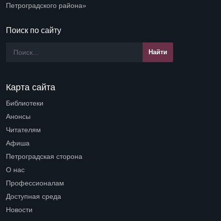
Петроградского района»
Поиск по сайту
Карта сайта
Библиотеки
Open submenu (Библиотеки)
Анонсы
Читателям
Open submenu (Читателям)
Афиша
Петроградская сторона
Open submenu (Петроградская сторона)
О нас
Open submenu (О нас)
Профессионалам
Open submenu (Профессионалам)
Доступная среда
Open submenu (Доступная среда)
Новости