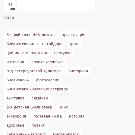
31
Тэги
3-я районная библиотека
проекты цбс
библиотека им. а. п. гайдара
дети
црб им. а.с. пушкина
прогулка
интенсив
проект карповка
год петербургской культуры
викторина
библионочь
фотосессия
библиотека кировских островов
выставка
семинар
2-я детская библиотека
кино
экскурсия
гостевая книга
история
здоровье
поэзия
серебряный возраст
мастер-класс