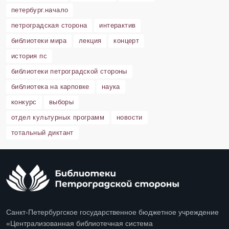
петербург.начало
петроградская сторона
интерактив
библиотеки мира
лекция
концерт
история пс
библиотеки петроградской стороны
библиотека на карповке
наука
конкурс
выборы
отдел культурных программ
новости
тотальный диктант
Санкт-Петербургское государственное бюджетное учреждение
«Централизованная библиотечная система