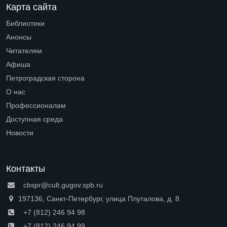
Карта сайта
Библиотеки
Open submenu (Библиотеки)
Анонсы
Читателям
Open submenu (Читателям)
Афиша
Петроградская сторона
Open submenu (Петроградская сторона)
О нас
Open submenu (О нас)
Профессионалам
Open submenu (Профессионалам)
Доступная среда
Open submenu (Доступная среда)
Новости
Контакты
cbspr@cult.gugov.spb.ru
197136, Санкт-Петербург, улица Плуталова, д. 8
+7 (812) 246 94 98
+7 (812) 246 94 99