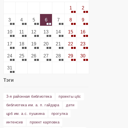
1
2
3
4
5
6
7
8
9
10
11
12
13
14
15
16
17
18
19
20
21
22
23
24
25
26
27
28
29
30
31
Тэги
3-я районная библиотека
проекты цбс
библиотека им. а. п. гайдара
дети
црб им. а.с. пушкина
прогулка
интенсив
проект карповка