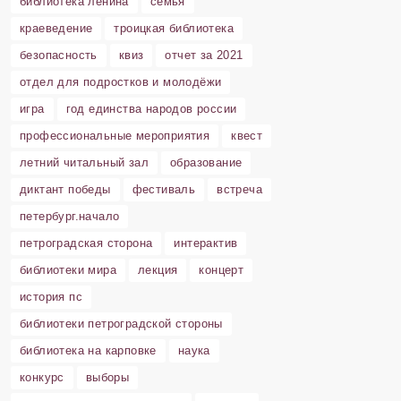
библиотека ленина
семья
краеведение
троицкая библиотека
безопасность
квиз
отчет за 2021
отдел для подростков и молодёжи
игра
год единства народов россии
профессиональные мероприятия
квест
летний читальный зал
образование
диктант победы
фестиваль
встреча
петербург.начало
петроградская сторона
интерактив
библиотеки мира
лекция
концерт
история пс
библиотеки петроградской стороны
библиотека на карповке
наука
конкурс
выборы