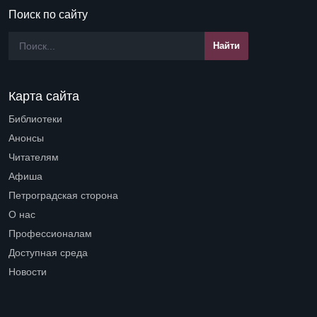
Поиск по сайту
Карта сайта
Библиотеки
Open submenu (Библиотеки)
Анонсы
Читателям
Open submenu (Читателям)
Афиша
Петроградская сторона
Open submenu (Петроградская сторона)
О нас
Open submenu (О нас)
Профессионалам
Open submenu (Профессионалам)
Доступная среда
Open submenu (Доступная среда)
Новости