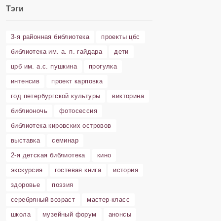
Тэги
3-я районная библиотека
проекты цбс
библиотека им. а. п. гайдара
дети
црб им. а.с. пушкина
прогулка
интенсив
проект карповка
год петербургской культуры
викторина
библионочь
фотосессия
библиотека кировских островов
выставка
семинар
2-я детская библиотека
кино
экскурсия
гостевая книга
история
здоровье
поэзия
серебряный возраст
мастер-класс
школа
музейный форум
анонсы