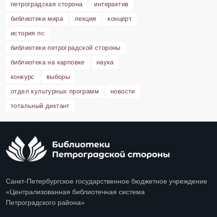
петроградская сторона
интерактив
библиотеки мира
лекция
концерт
история пс
библиотеки петроградской стороны
библиотека на карповке
наука
конкурс
выборы
отдел культурных программ
новости
тотальный диктант
Санкт-Петербургское государственное бюджетное учреждение
«Централизованная библиотечная система
Петроградского района»