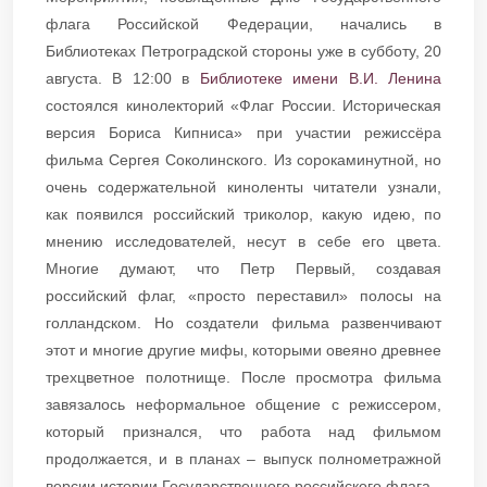
флага Российской Федерации, начались в
Библиотеках Петроградской стороны уже в субботу, 20
августа. В 12:00 в
Библиотеке имени В.И. Ленина
состоялся кинолекторий «Флаг России. Историческая
версия Бориса Кипниса» при участии режиссёра
фильма Сергея Соколинского. Из сорокаминутной, но
очень содержательной киноленты читатели узнали,
как появился российский триколор, какую идею, по
мнению исследователей, несут в себе его цвета.
Многие думают, что Петр Первый, создавая
российский флаг, «просто переставил» полосы на
голландском. Но создатели фильма развенчивают
этот и многие другие мифы, которыми овеяно древнее
трехцветное полотнище. После просмотра фильма
завязалось неформальное общение с режиссером,
который признался, что работа над фильмом
продолжается, и в планах – выпуск полнометражной
версии истории Государственного российского флага.