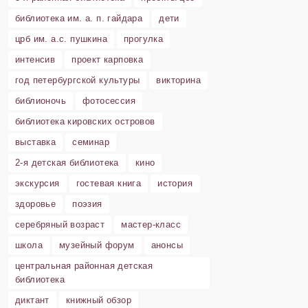
библиотека им. а. п. гайдара
дети
црб им. а.с. пушкина
прогулка
интенсив
проект карповка
год петербургской культуры
викторина
библионочь
фотосессия
библиотека кировских островов
выставка
семинар
2-я детская библиотека
кино
экскурсия
гостевая книга
история
здоровье
поэзия
серебряный возраст
мастер-класс
школа
музейный форум
анонсы
центральная районная детская
библиотека
диктант
книжный обзор