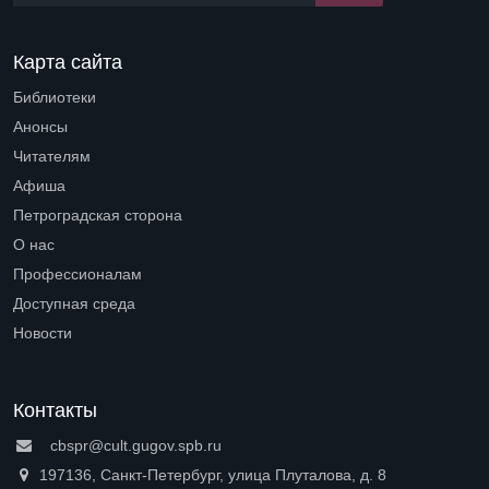
Карта сайта
Библиотеки
Open submenu (Библиотеки)
Анонсы
Читателям
Open submenu (Читателям)
Афиша
Петроградская сторона
Open submenu (Петроградская сторона)
О нас
Open submenu (О нас)
Профессионалам
Open submenu (Профессионалам)
Доступная среда
Open submenu (Доступная среда)
Новости
Контакты
cbspr@cult.gugov.spb.ru
197136, Санкт-Петербург, улица Плуталова, д. 8