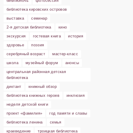
библионочь
фотосессия
библиотека кировских островов
выставка
семинар
2-я детская библиотека
кино
экскурсия
гостевая книга
история
здоровье
поэзия
серебряный возраст
мастер-класс
школа
музейный форум
анонсы
центральная районная детская
библиотека
диктант
книжный обзор
библиотека книжных героев
инклюзия
неделя детской книги
проект «фамилия»
год памяти и славы
библиотека ленина
семья
краеведение
троицкая библиотека