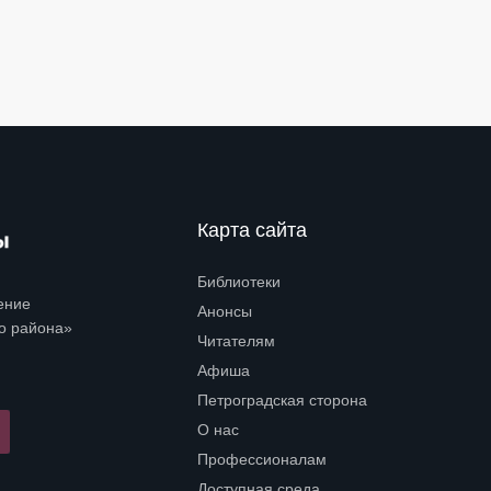
Карта сайта
Библиотеки
Open submenu (Библиотеки)
ение
Анонсы
о района»
Читателям
Open submenu (Читателям)
Афиша
Петроградская сторона
Open submenu (Петроградская сторона)
О нас
Open submenu (О нас)
Профессионалам
Open submenu (Профессионалам)
Доступная среда