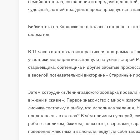
семейного тепла, сохранения и передачи ценностей,
чудесный, летний праздник широко празднуется в на
Библиотека на Карповке не осталась в стороне: в э
форматов.
В 11 часов стартовала интерактивная программа «Пр
участники мероприятия заглянули на улицы старой Р
старьёвщика, сбитенщика и другие забытые професс
в веселой познавательной викторине «Старинные пр
Затем сотрудники Ленинградского зоопарка провели
в жизни и сказке». Первое знакомство с миром живот
лисичку-сестричку и рыбку, что исполняла желания. Н
представлены в сказках? В чём причины суеверий, с
ребят с кроликом, ёжиком, неясытью, сверчками, сар
поведение животных и выяснили, ведут ли себя так ж