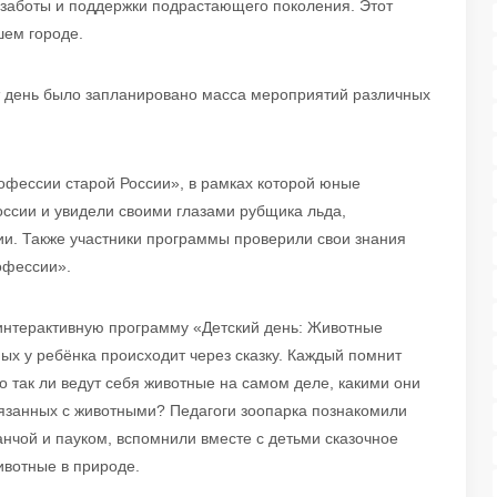
 заботы и поддержки подрастающего поколения. Этот
шем городе.
тот день было запланировано масса мероприятий различных
офессии старой России», в рамках которой юные
оссии и увидели своими глазами рубщика льда,
ии. Также участники программы проверили свои знания
офессии».
 интерактивную программу «Детский день: Животные
ных у ребёнка происходит через сказку. Каждый помнит
о так ли ведут себя животные на самом деле, какими они
вязанных с животными? Педагоги зоопарка познакомили
анчой и пауком, вспомнили вместе с детьми сказочное
ивотные в природе.