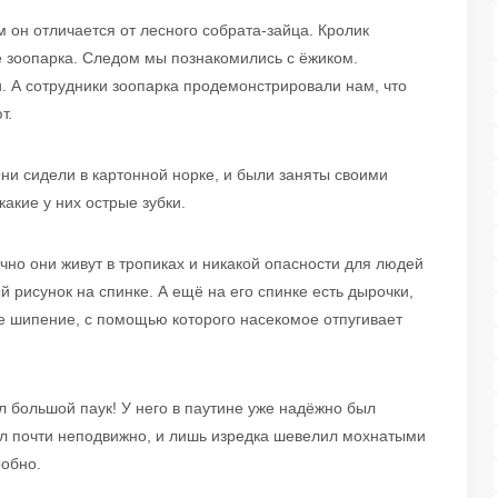
 он отличается от лесного собрата-зайца. Кролик
е зоопарка. Следом мы познакомились с ёжиком.
. А сотрудники зоопарка продемонстрировали нам, что
т.
и сидели в картонной норке, и были заняты своими
акие у них острые зубки.
но они живут в тропиках и никакой опасности для людей
й рисунок на спинке. А ещё на его спинке есть дырочки,
е шипение, с помощью которого насекомое отпугивает
л большой паук! У него в паутине уже надёжно был
ел почти неподвижно, и лишь изредка шевелил мохнатыми
робно.