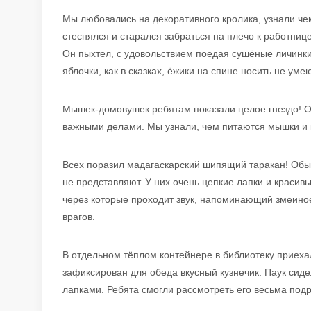
Мы любовались на декоративного кролика, узнали чем
стеснялся и старался забраться на плечо к работниц
Он пыхтел, с удовольствием поедая сушёные личинки
яблочки, как в сказках, ёжики на спине носить не умею
Мышек-домовушек ребятам показали целое гнездо! Он
важными делами. Мы узнали, чем питаются мышки и к
Всех поразил мадагаскарский шипящий таракан! Обыч
не представляют. У них очень цепкие лапки и красивы
через которые проходит звук, напоминающий змеино
врагов.
В отдельном тёплом контейнере в библиотеку приеха
зафиксирован для обеда вкусный кузнечик. Паук сид
лапками. Ребята смогли рассмотреть его весьма под