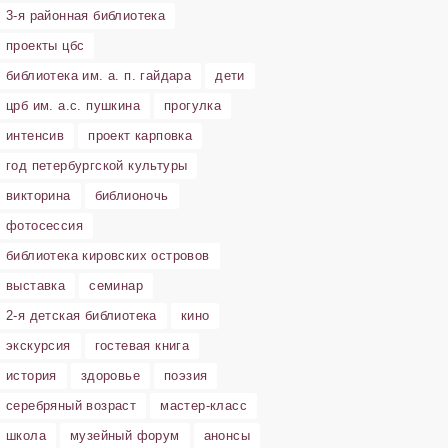
3-я районная библиотека
проекты цбс
библиотека им. а. п. гайдара
дети
црб им. а.с. пушкина
прогулка
интенсив
проект карповка
год петербургской культуры
викторина
библионочь
фотосессия
библиотека кировских островов
выставка
семинар
2-я детская библиотека
кино
экскурсия
гостевая книга
история
здоровье
поэзия
серебряный возраст
мастер-класс
школа
музейный форум
анонсы