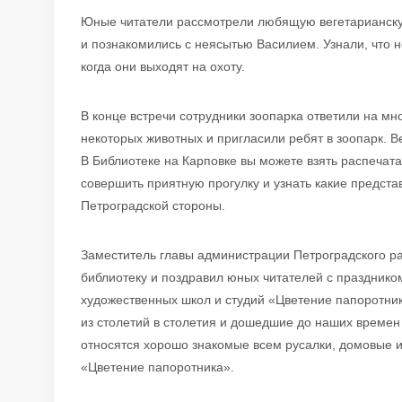
Юные читатели рассмотрели любящую вегетарианску
и познакомились с неясытью Василием. Узнали, что н
когда они выходят на охоту.
В конце встречи сотрудники зоопарка ответили на м
некоторых животных и пригласили ребят в зоопарк. В
В Библиотеке на Карповке вы можете взять распечат
совершить приятную прогулку и узнать какие предст
Петроградской стороны.
Заместитель главы администрации Петроградского р
библиотеку и поздравил юных читателей с празднико
художественных школ и студий «Цветение папоротн
из столетий в столетия и дошедшие до наших времен 
относятся хорошо знакомые всем русалки, домовые и
«Цветение папоротника».