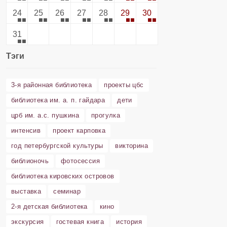
24
25
26
27
28
29
30
31
Тэги
3-я районная библиотека
проекты цбс
библиотека им. а. п. гайдара
дети
црб им. а.с. пушкина
прогулка
интенсив
проект карповка
год петербургской культуры
викторина
библионочь
фотосессия
библиотека кировских островов
выставка
семинар
2-я детская библиотека
кино
экскурсия
гостевая книга
история