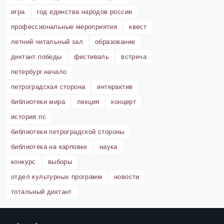
игра
год единства народов россии
профессиональные мероприятия
квест
летний читальный зал
образование
диктант победы
фестиваль
встреча
петербург.начало
петроградская сторона
интерактив
библиотеки мира
лекция
концерт
история пс
библиотеки петроградской стороны
библиотека на карповке
наука
конкурс
выборы
отдел культурных программ
новости
тотальный диктант