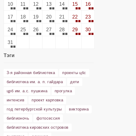
10
11
12
13
14
15
16
17
18
19
20
21
22
23
24
25
26
27
28
29
30
31
Тэги
3-я районная библиотека
проекты цбс
библиотека им. а. п. гайдара
дети
црб им. а.с. пушкина
прогулка
интенсив
проект карповка
год петербургской культуры
викторина
библионочь
фотосессия
библиотека кировских островов