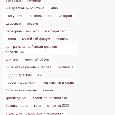
выставка
семинар
2-я детская библиотека
кино
экскурсия
гостевая книга
история
здоровье
поэзия
серебряный возраст
мастер-класс
школа
музейный форум
анонсы
центральная районная детская
библиотека
диктант
книжный обзор
библиотека книжных героев
инклюзия
неделя детской книги
проект «фамилия»
год памяти и славы
библиотека ленина
семья
краеведение
троицкая библиотека
безопасность
квиз
отчет за 2021
отдел для подростков и молодёжи