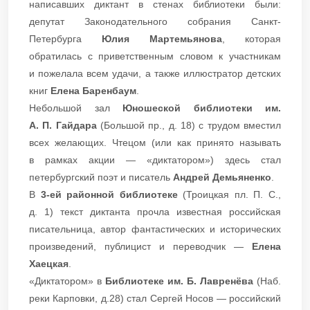
написавших диктант в стенах библиотеки были:
депутат Законодательного собрания Санкт-
Петербурга
Юлия Мартемьянова
, которая
обратилась с приветственным словом к участникам
и пожелала всем удачи, а также иллюстратор детских
книг
Елена Баренбаум
.
Небольшой зал
Юношеской библиотеки им.
А. П. Гайдара
(Большой пр., д. 18) с трудом вместил
всех желающих. Чтецом (или как принято называть
в рамках акции — «диктатором») здесь стал
петербургский поэт и писатель
Андрей Демьяненко
.
В
3-ей районной библиотеке
(Троицкая пл. П. С.,
д. 1) текст диктанта прочла известная российская
писательница, автор фантастических и исторических
произведений, публицист и переводчик —
Елена
Хаецкая
.
«Диктатором» в
Библиотеке им. Б. Лавренёва
(Наб.
реки Карповки, д.28) стал Сергей Носов — российский