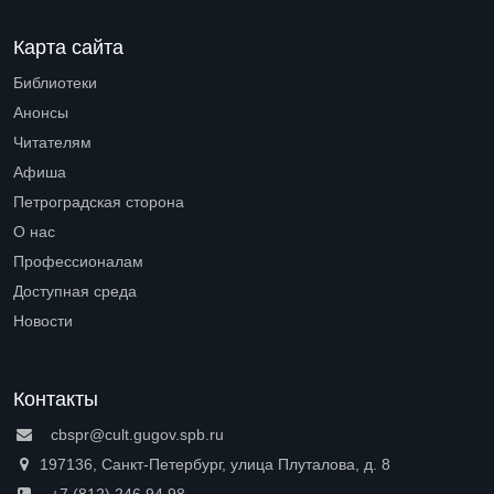
Карта сайта
Библиотеки
Open submenu (Библиотеки)
Анонсы
Читателям
Open submenu (Читателям)
Афиша
Петроградская сторона
Open submenu (Петроградская сторона)
О нас
Open submenu (О нас)
Профессионалам
Open submenu (Профессионалам)
Доступная среда
Open submenu (Доступная среда)
Новости
Контакты
cbspr@cult.gugov.spb.ru
197136, Санкт-Петербург, улица Плуталова, д. 8