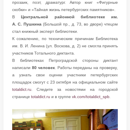
прозаик, поэт, драматург. Автор книг «Фигурные
скобки» и «Тайная жизнь петербургских памятников».
В
Центральной районной библиотеке им.
А. С. Пушкина
(Большой пр., д. 73, во дворе) чтецом
стал книжный эксперт библиотеки.
К сожалению, по техническим причинам Библиотека
им. В. И. Ленина (ул. Воскова, д. 2) не смогла принять
участников Тотального диктанта.
В библиотеках Петроградской стороны диктант
написали
80 человек
. Работы переданы на проверку,
а узнать свои оценки участники петербургских
площадок смогут с 23 октября на официальном сайте
totaldict.ru
. Следите за новостями на городской
странице
totaldict.ru
и в группе
vk.com/totaldict_spb
.