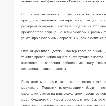
экологический фестиваль «Спасти планету може
Программа экологического фестиваля была насы
проходили семейные мастер-классы, лекции от с
розыгрыш подарков и выставка изделий из вторич
предполагала освящение темы экологии с разных с
узнать про экологичный образ жизни, познакомиться
Открыл фестиваль детский мастер-класс по зинам «
технике превращения одного листа бумаги в настоя
экземпляр и заполнил собственную книгу свои
сохранению нашей планеты.
Пока дети мастерили свои экологические книги,
медиазале. Первыми выступающими были – петер
специализируется на индивидуальном перешиве нен
мода будущего» спикеры рассказали про быструю
деятельности и поделились простыми и «модными»