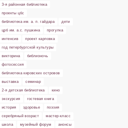
3-я районная библиотека
проекты цбс
библиотека им. а. п. гайдара
дети
црб им. а.с. пушкина
прогулка
интенсив
проект карповка
год петербургской культуры
викторина
библионочь
фотосессия
библиотека кировских островов
выставка
семинар
2-я детская библиотека
кино
экскурсия
гостевая книга
история
здоровье
поэзия
серебряный возраст
мастер-класс
школа
музейный форум
анонсы