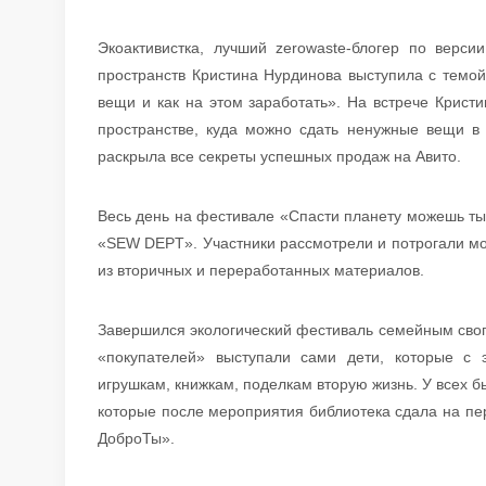
Экоактивистка, лучший zerowaste-блогер по верс
пространств Кристина Нурдинова выступила с темо
вещи и как на этом заработать». На встрече Кристи
пространстве, куда можно сдать ненужные вещи в 
раскрыла все секреты успешных продаж на Авито.
Весь день на фестивале «Спасти планету можешь ты
«SEW DEPT». Участники рассмотрели и потрогали мо
из вторичных и переработанных материалов.
Завершился экологический фестиваль семейным сво
«покупателей» выступали сами дети, которые с
игрушкам, книжкам, поделкам вторую жизнь. У всех 
которые после мероприятия библиотека сдала на пе
ДоброТы».