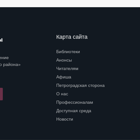
Карта сайта
Библиотеки
Open submenu (Библиотеки)
ение
Анонсы
о района»
Читателям
Open submenu (Читателям)
Афиша
Петроградская сторона
Open submenu (Петроградская сторона)
О нас
Open submenu (О нас)
Профессионалам
Open submenu (Профессионалам)
Доступная среда
Open submenu (Доступная среда)
Новости