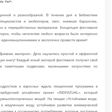
шь ты».
щенной и разнообразной. В течение дня в библиотеке
пециалистов и экоблогеров, своп, книжная барахолка,
ных и переработанных материалов. Концепция фестиваля
торон, чтобы читателям любого возраста было интересно
 с единомышленниками и экологично провести время!
Дневник экогероя». Дети научились простой и эффектной
щую книгу! Каждый юный экогерой фестиваля получил свой
ми памятными подвигами, маленькими хитростями по
 подростков и взрослых ждала лекционная программа в
бургский апсайклинг проект «INDIVIZUAL», который
ужных/испорченных вещей. На лекции «Устойчивая мода:
 и медленную моду, устойчивое развитие коммерческой
 шагами к осознанному потреблению, которые доступные