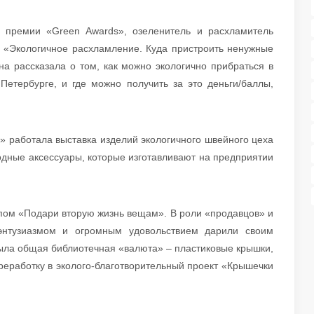
ии премии «Green Awards», озеленитель и расхламитель
й «Экологичное расхламление. Куда пристроить ненужные
на рассказала о том, как можно экологично прибраться в
Петербурге, и где можно получить за это деньги/баллы,
» работала выставка изделий экологичного швейного цеха
дные аксессуары, которые изготавливают на предприятии
пом «Подари вторую жизнь вещам». В роли «продавцов» и
 энтузиазмом и огромным удовольствием дарили своим
была общая библиотечная «валюта» – пластиковые крышки,
реработку в эколого-благотворительный проект «Крышечки