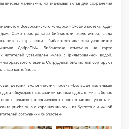
мы внесём маленький, но значимый вклад для сохранения
финалистом Всероссийского конкурса «ЭкоБиблиотека года»
ды». Само пространство библиотеки экологичное: сюда
пластиковые крышечки – библиотека является участником
Крышечки ДоброТЫ». Библиотека отмечена на карте
ех читателей установлен кулер с фильтрованной водой,
 многоразового стакана. Сотрудники библиотеки сортируют
иальные контейнеры.
товал детский экологический проект «Большая маленькая
и дети обсуждают, как своими силами сделать жизнь более
тиях в рамках экологического проекта можно узнать из
те pr-cbs.ru, а о хороших книгах – из буклета с книжной
елей сотрудники библиотеки.​​​​​​​