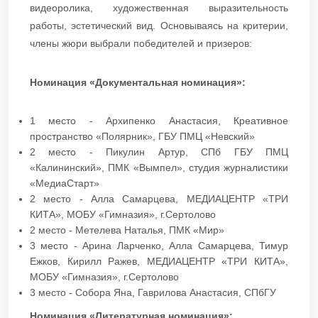
видеоролика, художественная выразительность
работы, эстетический вид. Основываясь на критерии,
члены жюри выбрали победителей и призеров:
Номинация «Документальная номинация»:
1 место - Архипенко Анастасия, Креативное
пространство «Полярник», ГБУ ПМЦ «Невский»
2 место - Пикулин Артур, СПб ГБУ ПМЦ
«Калининский», ПМК «Вымпел», студия журналистики
«МедиаСтарт»
2 место - Алла Самарцева, МЕДИАЦЕНТР «ТРИ
КИТА», МОБУ «Гимназия», г.Сертолово
2 место - Метелева Наталья, ПМК «Мир»
3 место - Арина Ларченко, Алла Самарцева, Тимур
Ежков, Кирилл Ражев, МЕДИАЦЕНТР «ТРИ КИТА»,
МОБУ «Гимназия», г.Сертолово
3 место - Собора Яна, Гаврилова Анастасия, СПбГУ
Номинация «Литературная номинация»: