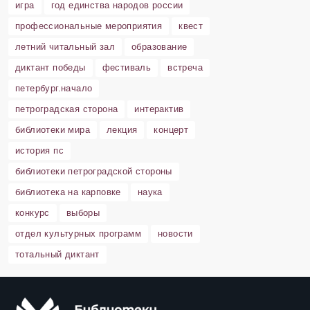
игра
год единства народов россии
профессиональные мероприятия
квест
летний читальный зал
образование
диктант победы
фестиваль
встреча
петербург.начало
петроградская сторона
интерактив
библиотеки мира
лекция
концерт
история пс
библиотеки петроградской стороны
библиотека на карповке
наука
конкурс
выборы
отдел культурных программ
новости
тотальный диктант