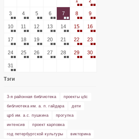
1
2
3
4
5
6
7
8
9
10
11
12
13
14
15
16
17
18
19
20
21
22
23
24
25
26
27
28
29
30
31
Тэги
3-я районная библиотека
проекты цбс
библиотека им. а. п. гайдара
дети
црб им. а.с. пушкина
прогулка
интенсив
проект карповка
год петербургской культуры
викторина