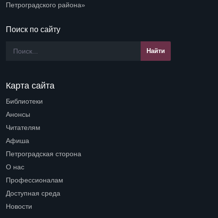
Петроградского района»
Поиск по сайту
Карта сайта
Библиотеки
Open submenu (Библиотеки)
Анонсы
Читателям
Open submenu (Читателям)
Афиша
Петроградская сторона
Open submenu (Петроградская сторона)
О нас
Open submenu (О нас)
Профессионалам
Open submenu (Профессионалам)
Доступная среда
Open submenu (Доступная среда)
Новости