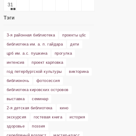
31
Тэги
3-я районная библиотека
проекты цбс
библиотека им. а. п. гайдара
дети
црб им. а.с. пушкина
прогулка
интенсив
проект карповка
год петербургской культуры
викторина
библионочь
фотосессия
библиотека кировских островов
выставка
семинар
2-я детская библиотека
кино
экскурсия
гостевая книга
история
здоровье
поэзия
серебряный возраст
мастер-класс