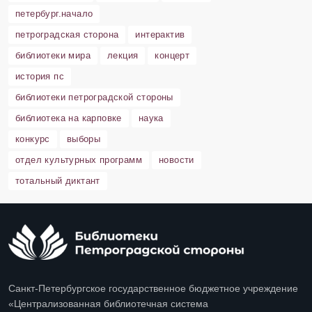
петербург.начало
петроградская сторона
интерактив
библиотеки мира
лекция
концерт
история пс
библиотеки петроградской стороны
библиотека на карповке
наука
конкурс
выборы
отдел культурных программ
новости
тотальный диктант
Санкт-Петербургское государственное бюджетное учреждение
«Централизованная библиотечная система