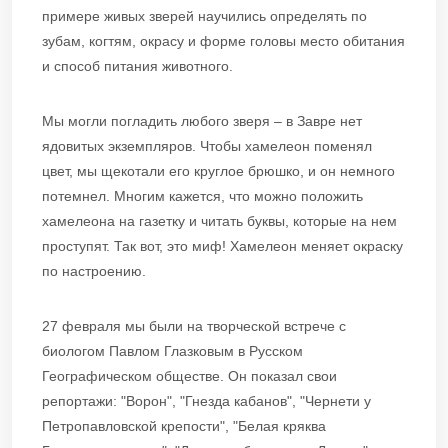
примере живых зверей научились определять по
зубам, когтям, окрасу и форме головы место обитания
и способ питания животного.
Мы могли погладить любого зверя – в Завре нет
ядовитых экземпляров. Чтобы хамелеон поменял
цвет, мы щекотали его круглое брюшко, и он немного
потемнел. Многим кажется, что можно положить
хамелеона на газетку и читать буквы, которые на нем
проступят. Так вот, это миф! Хамелеон меняет окраску
по настроению.
27 февраля мы были на творческой встрече с
биологом Павлом Глазковым в Русском
Географическом обществе. Он показал свои
репортажи: "Ворон", "Гнезда кабанов", "Чернети у
Петропавловской крепости", "Белая кряква