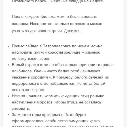
Гатчинского парка", "Ледяные блюдца на Ладоге".
После каждого фильма можно было задавать
вопросы. Невероятно, сколько полезного можно
узнать за два часа встречи. Делимся:
Прямо сейчас в Петропавловке по ночам можно
наблюдать жуткой красоты зрелище – зимнюю
ночевку тысяч ворон.
Белый окрас в стае не обязательно приводит к травле
альбиноса. Очень часто белая особь вызывает
уважение сородичей. К примеру, белого селезня из
видеоролика в стае побаиваются. Но не за белый
цвет, а за возраст.
Нельзя начинать кормить кочующих птиц раньше
наступления морозов, чтобы птица не осталась
зимовать.
За многие годы прикорма в Петербурге
сформировалось сообщество зимующих крякв,
постоянно живущих в городе. В нашем городе 24 типа