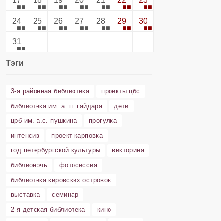
17
18
19
20
21
22
23
24
25
26
27
28
29
30
31
Тэги
3-я районная библиотека
проекты цбс
библиотека им. а. п. гайдара
дети
црб им. а.с. пушкина
прогулка
интенсив
проект карповка
год петербургской культуры
викторина
библионочь
фотосессия
библиотека кировских островов
выставка
семинар
2-я детская библиотека
кино