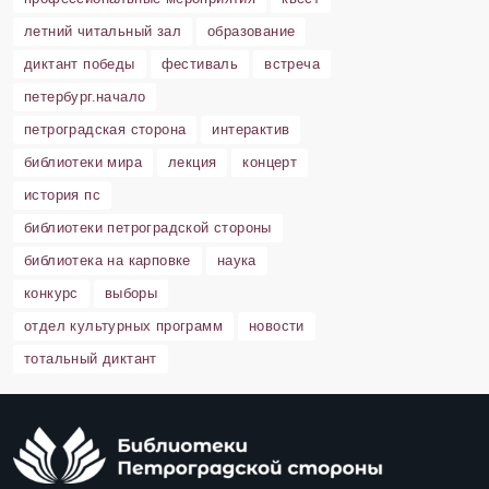
летний читальный зал
образование
диктант победы
фестиваль
встреча
петербург.начало
петроградская сторона
интерактив
библиотеки мира
лекция
концерт
история пс
библиотеки петроградской стороны
библиотека на карповке
наука
конкурс
выборы
отдел культурных программ
новости
тотальный диктант