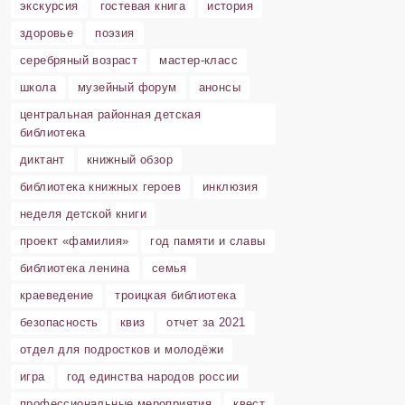
экскурсия
гостевая книга
история
здоровье
поэзия
серебряный возраст
мастер-класс
школа
музейный форум
анонсы
центральная районная детская
библиотека
диктант
книжный обзор
библиотека книжных героев
инклюзия
неделя детской книги
проект «фамилия»
год памяти и славы
библиотека ленина
семья
краеведение
троицкая библиотека
безопасность
квиз
отчет за 2021
отдел для подростков и молодёжи
игра
год единства народов россии
профессиональные мероприятия
квест