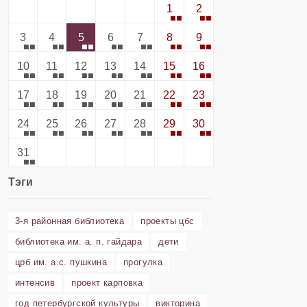
1
2
3
4
5
6
7
8
9
10
11
12
13
14
15
16
17
18
19
20
21
22
23
24
25
26
27
28
29
30
31
Тэги
3-я районная библиотека
проекты цбс
библиотека им. а. п. гайдара
дети
црб им. а.с. пушкина
прогулка
интенсив
проект карповка
год петербургской культуры
викторина