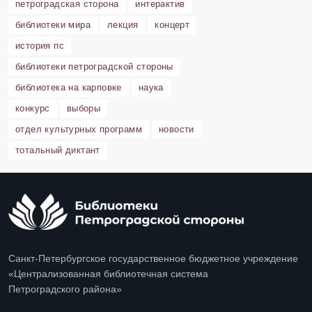
петроградская сторона
интерактив
библиотеки мира
лекция
концерт
история пс
библиотеки петроградской стороны
библиотека на карповке
наука
конкурс
выборы
отдел культурных программ
новости
тотальный диктант
Санкт-Петербургское государственное бюджетное учреждение
«Централизованная библиотечная система
Петроградского района»