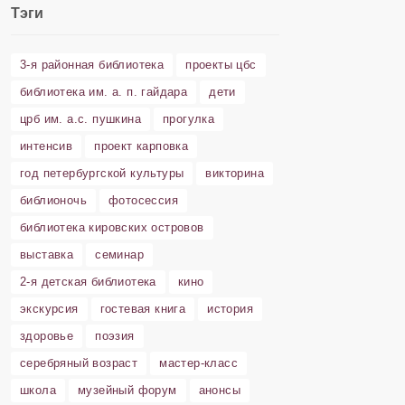
Тэги
3-я районная библиотека
проекты цбс
библиотека им. а. п. гайдара
дети
црб им. а.с. пушкина
прогулка
интенсив
проект карповка
год петербургской культуры
викторина
библионочь
фотосессия
библиотека кировских островов
выставка
семинар
2-я детская библиотека
кино
экскурсия
гостевая книга
история
здоровье
поэзия
серебряный возраст
мастер-класс
школа
музейный форум
анонсы