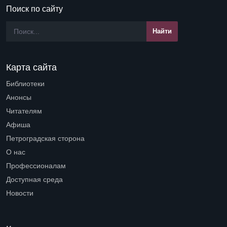
Поиск по сайту
Карта сайта
Библиотеки
Open submenu (Библиотеки)
Анонсы
Читателям
Open submenu (Читателям)
Афиша
Петроградская сторона
Open submenu (Петроградская сторона)
О нас
Open submenu (О нас)
Профессионалам
Open submenu (Профессионалам)
Доступная среда
Open submenu (Доступная среда)
Новости