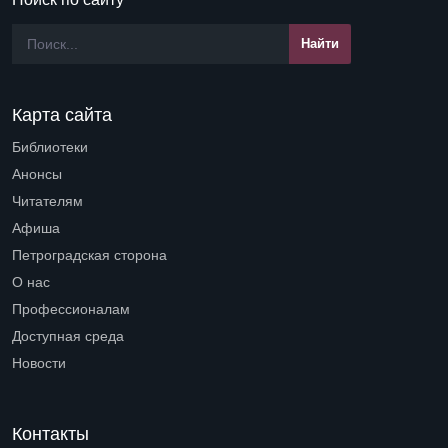
Карта сайта
Библиотеки
Open submenu (Библиотеки)
Анонсы
Читателям
Open submenu (Читателям)
Афиша
Петроградская сторона
Open submenu (Петроградская сторона)
О нас
Open submenu (О нас)
Профессионалам
Open submenu (Профессионалам)
Доступная среда
Open submenu (Доступная среда)
Новости
Контакты