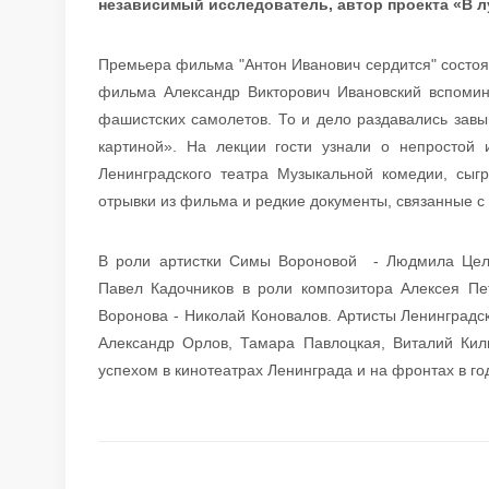
независимый исследователь, автор проекта «В л
Премьера фильма "Антон Иванович сердится" состояла
фильма Александр Викторович Ивановский вспоми
фашистских самолетов. То и дело раздавались зав
картиной». На лекции гости узнали о непростой 
Ленинградского театра Музыкальной комедии, сы
отрывки из фильма и редкие документы, связанные с
В роли артистки Симы Вороновой - Людмила Цели
Павел Кадочников в роли композитора Алексея П
Воронова - Николай Коновалов. Артисты Ленинградс
Александр Орлов, Тамара Павлоцкая, Виталий Ки
успехом в кинотеатрах Ленинграда и на фронтах в г