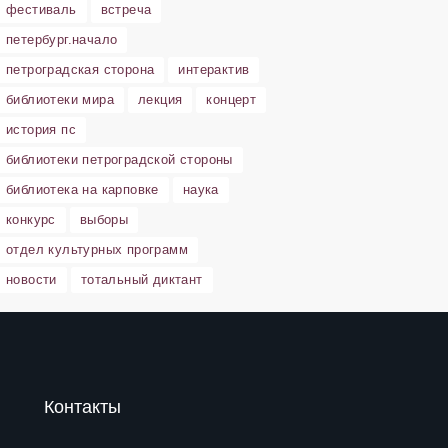
фестиваль
встреча
петербург.начало
петроградская сторона
интерактив
библиотеки мира
лекция
концерт
история пс
библиотеки петроградской стороны
библиотека на карповке
наука
конкурс
выборы
отдел культурных программ
новости
тотальный диктант
Контакты