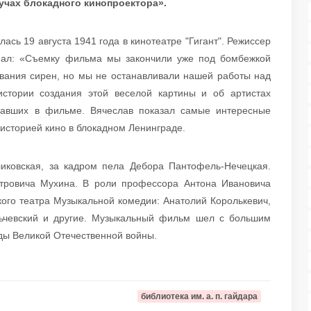
учах блокадного кинопроектора».
сь 19 августа 1941 года в кинотеатре "Гигант". Режиссер
нал: «Съемку фильма мы закончили уже под бомбежкой
ывания сирен, но мы не останавливали нашей работы над
истории создания этой веселой картины и об артистах
гравших в фильме. Вячеслав показал самые интересные
 историей кино в блокадном Ленинграде.
ковская, за кадром пела Дебора Пантофель-Нечецкая.
етровича Мухина. В роли профессора Антона Ивановича
кого театра Музыкальной комедии: Анатолий Королькевич,
льчевский и другие. Музыкальный фильм шел с большим
оды Великой Отечественной войны.
библиотека им. а. п. гайдара