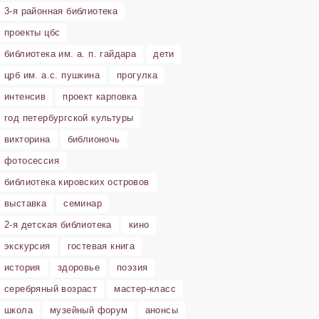
3-я районная библиотека
проекты цбс
библиотека им. а. п. гайдара
дети
црб им. а.с. пушкина
прогулка
интенсив
проект карповка
год петербургской культуры
викторина
библионочь
фотосессия
библиотека кировских островов
выставка
семинар
2-я детская библиотека
кино
экскурсия
гостевая книга
история
здоровье
поэзия
серебряный возраст
мастер-класс
школа
музейный форум
анонсы