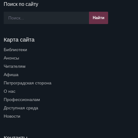
Поиск по сайту
Карта сайта
Библиотеки
Open submenu (Библиотеки)
Анонсы
Читателям
Open submenu (Читателям)
Афиша
Петроградская сторона
Open submenu (Петроградская сторона)
О нас
Open submenu (О нас)
Профессионалам
Open submenu (Профессионалам)
Доступная среда
Open submenu (Доступная среда)
Новости
Контакты