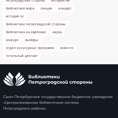
петроградская сторона
интерактив
библиотеки мира
лекция
концерт
история пс
библиотеки петроградской стороны
библиотека на карповке
наука
конкурс
выборы
отдел культурных программ
новости
тотальный диктант
Санкт-Петербургское государственное бюджетное учреждение
«Централизованная библиотечная система
Петроградского района»