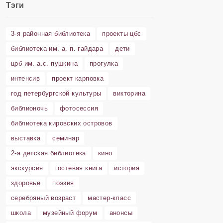
Тэги
3-я районная библиотека
проекты цбс
библиотека им. а. п. гайдара
дети
црб им. а.с. пушкина
прогулка
интенсив
проект карповка
год петербургской культуры
викторина
библионочь
фотосессия
библиотека кировских островов
выставка
семинар
2-я детская библиотека
кино
экскурсия
гостевая книга
история
здоровье
поэзия
серебряный возраст
мастер-класс
школа
музейный форум
анонсы