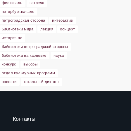
фестиваль
встреча
петербург.начало
петроградская сторона
интерактив
библиотеки мира
лекция
концерт
история пс
библиотеки петроградской стороны
библиотека на карповке
наука
конкурс
выборы
отдел культурных программ
новости
тотальный диктант
Контакты