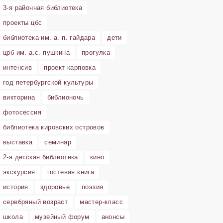
3-я районная библиотека
проекты цбс
библиотека им. а. п. гайдара
дети
црб им. а.с. пушкина
прогулка
интенсив
проект карповка
год петербургской культуры
викторина
библионочь
фотосессия
библиотека кировских островов
выставка
семинар
2-я детская библиотека
кино
экскурсия
гостевая книга
история
здоровье
поэзия
серебряный возраст
мастер-класс
школа
музейный форум
анонсы