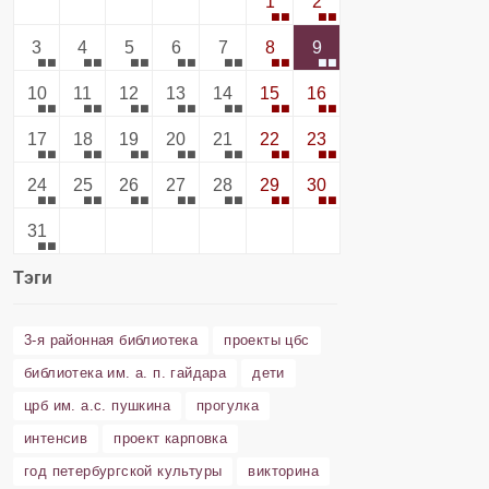
1
2
3
4
5
6
7
8
9
10
11
12
13
14
15
16
17
18
19
20
21
22
23
24
25
26
27
28
29
30
31
Тэги
3-я районная библиотека
проекты цбс
библиотека им. а. п. гайдара
дети
црб им. а.с. пушкина
прогулка
интенсив
проект карповка
год петербургской культуры
викторина