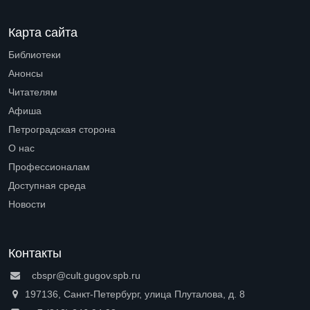
Карта сайта
Библиотеки
Open submenu (Библиотеки)
Анонсы
Читателям
Open submenu (Читателям)
Афиша
Петроградская сторона
Open submenu (Петроградская сторона)
О нас
Open submenu (О нас)
Профессионалам
Open submenu (Профессионалам)
Доступная среда
Open submenu (Доступная среда)
Новости
Контакты
cbspr@cult.gugov.spb.ru
197136, Санкт-Петербург, улица Плуталова, д. 8