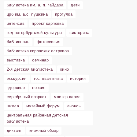
библиотека им. а. п. гайдара
дети
црб им. а.с. пушкина
прогулка
интенсив
проект карповка
год петербургской культуры
викторина
библионочь
фотосессия
библиотека кировских островов
выставка
семинар
2-я детская библиотека
кино
экскурсия
гостевая книга
история
здоровье
поэзия
серебряный возраст
мастер-класс
школа
музейный форум
анонсы
центральная районная детская
библиотека
диктант
книжный обзор