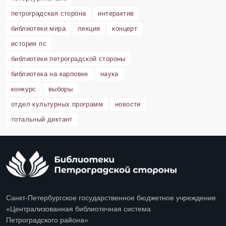
петроградская сторона
интерактив
библиотеки мира
лекция
концерт
история пс
библиотеки петроградской стороны
библиотека на карповке
наука
конкурс
выборы
отдел культурных программ
новости
тотальный диктант
Санкт-Петербургское государственное бюджетное учреждение
«Централизованная библиотечная система
Петроградского района»