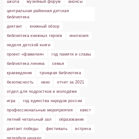
школа
музейный форум
анонсы
центральная районная детская
библиотека
диктант
книжный обзор
библиотека книжных героев
инклюзия
неделя детской книги
проект «фамилия»
год памяти и славы
библиотека ленина
семья
краеведение
троицкая библиотека
безопасность
квиз
отчет за 2021
отдел для подростков и молодёжи
игра
год единства народов россии
профессиональные мероприятия
квест
летний читальный зал
образование
диктант победы
фестиваль
встреча
петербург.начало