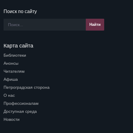
Поиск по сайту
Карта сайта
Библиотеки
Open submenu (Библиотеки)
Анонсы
Читателям
Open submenu (Читателям)
Афиша
Петроградская сторона
Open submenu (Петроградская сторона)
О нас
Open submenu (О нас)
Профессионалам
Open submenu (Профессионалам)
Доступная среда
Open submenu (Доступная среда)
Новости