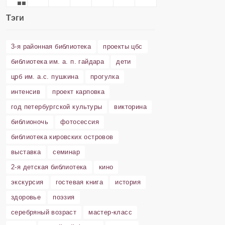
Тэги
3-я районная библиотека
проекты цбс
библиотека им. а. п. гайдара
дети
црб им. а.с. пушкина
прогулка
интенсив
проект карповка
год петербургской культуры
викторина
библионочь
фотосессия
библиотека кировских островов
выставка
семинар
2-я детская библиотека
кино
экскурсия
гостевая книга
история
здоровье
поэзия
серебряный возраст
мастер-класс