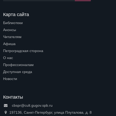
Карта сайта
Библиотеки
Open submenu (Библиотеки)
Анонсы
Читателям
Open submenu (Читателям)
Афиша
Петроградская сторона
Open submenu (Петроградская сторона)
О нас
Open submenu (О нас)
Профессионалам
Open submenu (Профессионалам)
Доступная среда
Open submenu (Доступная среда)
Новости
Контакты
cbspr@cult.gugov.spb.ru
197136, Санкт-Петербург, улица Плуталова, д. 8