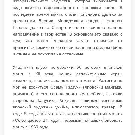
изобразительного искусства, которое выражается в
виде комикса нарисованного в японском стиле. В
последнее время манга стала популярна далеко за
пределами Японии. Молодежная среда в странах
Европы довольно быстро и тепло приняла данное
направление в творчестве. В основном это связано с
тем, что манга, является чем-то отличным от
привычных комиксов, со своей восточной философией
и стилем не похожим на остальные.
Участники клуба поговорили об истории японской
манги с XII века, нашли отличительные черты
комиксов, графических романов и манги. Разговор не
мог не коснуться Осаму Тэдзуки (японский мангака,
аниматор) и его легендарного «Астробоя», а также
творчества Кацусика Хокусая - широко известный
японский художник укиё-э, иллюстратор, гравёр. В
ходе беседы мы узнали о коллективе женщин-мангак
«Союз цветов 24 года», первыми начавших рисовать
мангу в 1969 году.