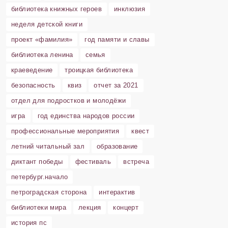
библиотека книжных героев
инклюзия
неделя детской книги
проект «фамилия»
год памяти и славы
библиотека ленина
семья
краеведение
троицкая библиотека
безопасность
квиз
отчет за 2021
отдел для подростков и молодёжи
игра
год единства народов россии
профессиональные мероприятия
квест
летний читальный зал
образование
диктант победы
фестиваль
встреча
петербург.начало
петроградская сторона
интерактив
библиотеки мира
лекция
концерт
история пс