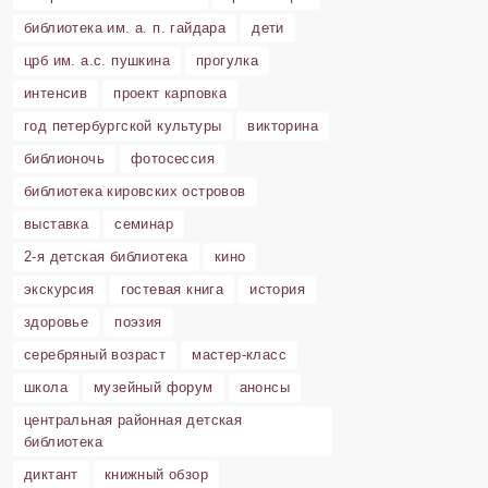
библиотека им. а. п. гайдара
дети
црб им. а.с. пушкина
прогулка
интенсив
проект карповка
год петербургской культуры
викторина
библионочь
фотосессия
библиотека кировских островов
выставка
семинар
2-я детская библиотека
кино
экскурсия
гостевая книга
история
здоровье
поэзия
серебряный возраст
мастер-класс
школа
музейный форум
анонсы
центральная районная детская
библиотека
диктант
книжный обзор