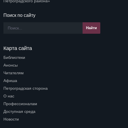
Петроградского района»
Поиск по сайту
Карта сайта
Библиотеки
Open submenu (Библиотеки)
Анонсы
Читателям
Open submenu (Читателям)
Афиша
Петроградская сторона
Open submenu (Петроградская сторона)
О нас
Open submenu (О нас)
Профессионалам
Open submenu (Профессионалам)
Доступная среда
Open submenu (Доступная среда)
Новости