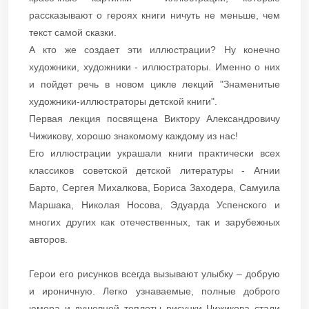
рассказывают о героях книги ничуть не меньше, чем
текст самой сказки.
А кто же создает эти иллюстрации? Ну конечно
художники, художники - иллюстраторы. Именно о них
и пойдет речь в новом цикле лекций "Знаменитые
художники-иллюстраторы детской книги".
Первая лекция посвящена Виктору Александровичу
Чижикову, хорошо знакомому каждому из нас!
Его иллюстрации украшали книги практически всех
классиков советской детской литературы - Агнии
Барто, Сергея Михалкова, Бориса Заходера, Самуила
Маршака, Николая Носова, Эдуарда Успенского и
многих других как отечественных, так и зарубежных
авторов.
Герои его рисунков всегда вызывают улыбку – добрую
и ироничную. Легко узнаваемые, полные доброго
юмора и душевной теплоты рисунки Чижикова стали