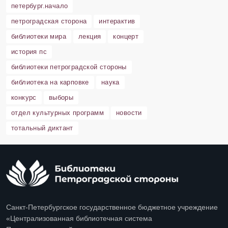
петербург.начало
петроградская сторона
интерактив
библиотеки мира
лекция
концерт
история пс
библиотеки петроградской стороны
библиотека на карповке
наука
конкурс
выборы
отдел культурных программ
новости
тотальный диктант
Санкт-Петербургское государственное бюджетное учреждение
«Централизованная библиотечная система