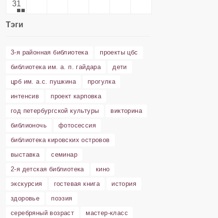
31
Тэги
3-я районная библиотека
проекты цбс
библиотека им. а. п. гайдара
дети
црб им. а.с. пушкина
прогулка
интенсив
проект карповка
год петербургской культуры
викторина
библионочь
фотосессия
библиотека кировских островов
выставка
семинар
2-я детская библиотека
кино
экскурсия
гостевая книга
история
здоровье
поэзия
серебряный возраст
мастер-класс