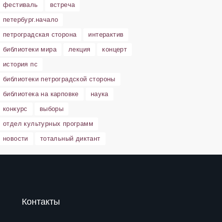
фестиваль
встреча
петербург.начало
петроградская сторона
интерактив
библиотеки мира
лекция
концерт
история пс
библиотеки петроградской стороны
библиотека на карповке
наука
конкурс
выборы
отдел культурных программ
новости
тотальный диктант
Контакты