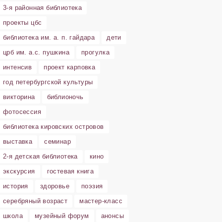
3-я районная библиотека
проекты цбс
библиотека им. а. п. гайдара
дети
црб им. а.с. пушкина
прогулка
интенсив
проект карповка
год петербургской культуры
викторина
библионочь
фотосессия
библиотека кировских островов
выставка
семинар
2-я детская библиотека
кино
экскурсия
гостевая книга
история
здоровье
поэзия
серебряный возраст
мастер-класс
школа
музейный форум
анонсы