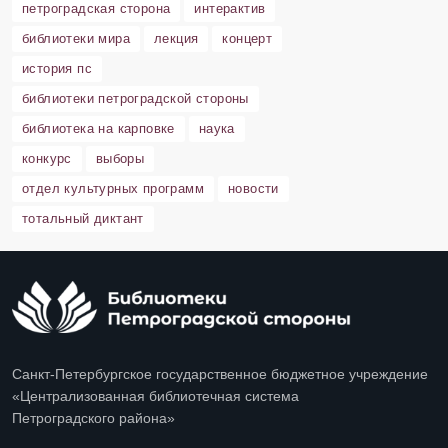
петроградская сторона
интерактив
библиотеки мира
лекция
концерт
история пс
библиотеки петроградской стороны
библиотека на карповке
наука
конкурс
выборы
отдел культурных программ
новости
тотальный диктант
Санкт-Петербургское государственное бюджетное учреждение
«Централизованная библиотечная система
Петроградского района»