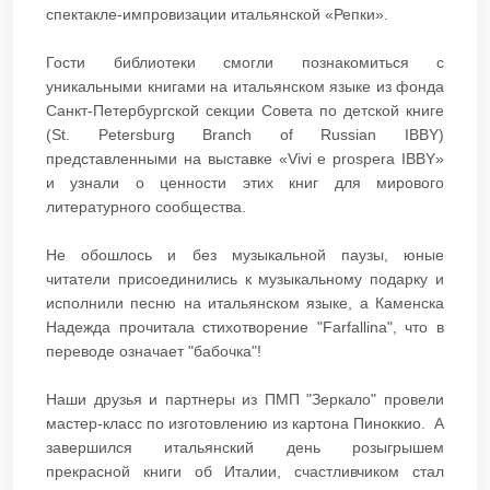
спектакле-импровизации итальянской «Репки».
Гости библиотеки смогли познакомиться с
уникальными книгами на итальянском языке из фонда
Санкт‑Петербургской секции Совета по детской книге
(St. Petersburg Branch of Russian IBBY)
представленными на выставке «Vivi e prospera IBBY»
и узнали о ценности этих книг для мирового
литературного сообщества.
Не обошлось и без музыкальной паузы, юные
читатели присоединились к музыкальному подарку и
исполнили песню на итальянском языке, а Каменска
Надежда прочитала стихотворение "Farfallina", что в
переводе означает "бабочка"!
Наши друзья и партнеры из ПМП "Зеркало" провели
мастер-класс по изготовлению из картона Пиноккио. А
завершился итальянский день розыгрышем
прекрасной книги об Италии, счастливчиком стал