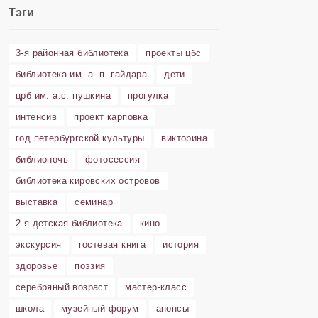
Тэги
3-я районная библиотека
проекты цбс
библиотека им. а. п. гайдара
дети
црб им. а.с. пушкина
прогулка
интенсив
проект карповка
год петербургской культуры
викторина
библионочь
фотосессия
библиотека кировских островов
выставка
семинар
2-я детская библиотека
кино
экскурсия
гостевая книга
история
здоровье
поэзия
серебряный возраст
мастер-класс
школа
музейный форум
анонсы