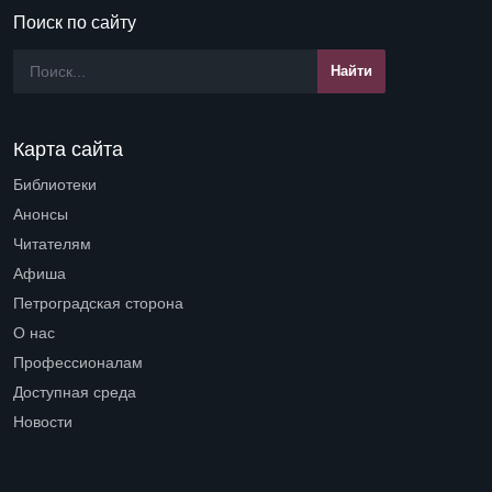
Поиск по сайту
Карта сайта
Библиотеки
Open submenu (Библиотеки)
Анонсы
Читателям
Open submenu (Читателям)
Афиша
Петроградская сторона
Open submenu (Петроградская сторона)
О нас
Open submenu (О нас)
Профессионалам
Open submenu (Профессионалам)
Доступная среда
Open submenu (Доступная среда)
Новости