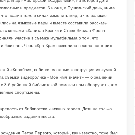
ой для арт-мастерской «Садовники», на которой дети
ивотных и предметов. 6 июня, в Пушкинский день, книга
что поэзия тоже в силах изменить мир, и что великие
ились на языковые пары и вместе составили рассказы
ел с книгами «Капитан Крэнки и Стив» Вивиан Френч
риняли участие в съемке мультфильма о том, что
иги Чжиюань Чэнь «Кра-Кра» позволило весело повторить
ской «Корабли», собирая сложные конструкции из «умной
ала съемка видеоролика «Моё имя значит» — о значении
 с 3-й районной библиотекой помогли нам обнаружить, что
лепные спортсмены.
крепость от Библиотеки книжных героев. Дети не только
нообразные задания квеста.
рождения Петра Первого, который, как известно, тоже был