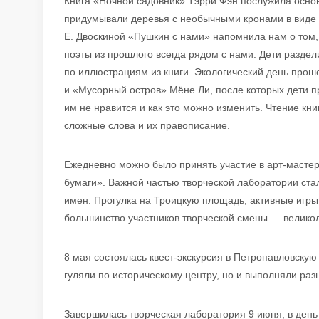
Книга «Ночной садовник» Тэрри Фэн послужила основ
придумывали деревья с необычными кронами в виде ж
Е. Двоскиной «Пушкин с нами» напомнила нам о том, 
поэты из прошлого всегда рядом с нами. Дети раздел
по иллюстрациям из книги. Экологический день прош
и «Мусорный остров» Мёне Ли, после которых дети п
им не нравится и как это можно изменить. Чтение кн
сложные слова и их правописание.
Ежедневно можно было принять участие в арт-мастер
бумаги». Важной частью творческой лаборатории ст
имен. Прогулка на Троицкую площадь, активные игры
большинство участников творческой смены — велико
8 мая состоялась квест-экскурсия в Петропавловскую 
гуляли по историческому центру, но и выполняли раз
Завершилась творческая лаборатория 9 июня, в день 