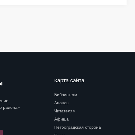
Карта сайта
Библиотеки
Open submenu (Библиотеки)
ение
Анонсы
о района»
Читателям
Open submenu (Читателям)
Афиша
Петроградская сторона
Open submenu (Петроградская сторона)