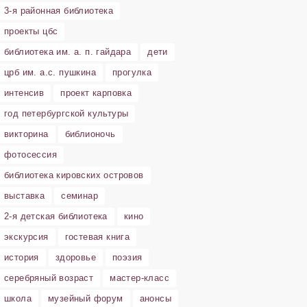
3-я районная библиотека
проекты цбс
библиотека им. а. п. гайдара
дети
црб им. а.с. пушкина
прогулка
интенсив
проект карповка
год петербургской культуры
викторина
библионочь
фотосессия
библиотека кировских островов
выставка
семинар
2-я детская библиотека
кино
экскурсия
гостевая книга
история
здоровье
поэзия
серебряный возраст
мастер-класс
школа
музейный форум
анонсы