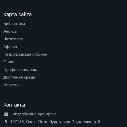
Карта сайта
Библиотеки
Open submenu (Библиотеки)
Анонсы
Читателям
Open submenu (Читателям)
Афиша
Петроградская сторона
Open submenu (Петроградская сторона)
О нас
Open submenu (О нас)
Профессионалам
Open submenu (Профессионалам)
Доступная среда
Open submenu (Доступная среда)
Новости
Контакты
cbspr@cult.gugov.spb.ru
197136, Санкт-Петербург, улица Плуталова, д. 8