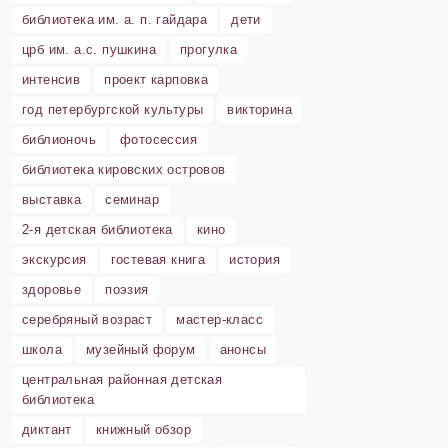
библиотека им. а. п. гайдара
дети
црб им. а.с. пушкина
прогулка
интенсив
проект карповка
год петербургской культуры
викторина
библионочь
фотосессия
библиотека кировских островов
выставка
семинар
2-я детская библиотека
кино
экскурсия
гостевая книга
история
здоровье
поэзия
серебряный возраст
мастер-класс
школа
музейный форум
анонсы
центральная районная детская
библиотека
диктант
книжный обзор