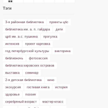
Тэги
3-я районная библиотека
проекты цбс
библиотека им. а. п. гайдара
дети
црб им. а.с. пушкина
прогулка
интенсив
проект карповка
год петербургской культуры
викторина
библионочь
фотосессия
библиотека кировских островов
выставка
семинар
2-я детская библиотека
кино
экскурсия
гостевая книга
история
здоровье
поэзия
серебряный возраст
мастер-класс