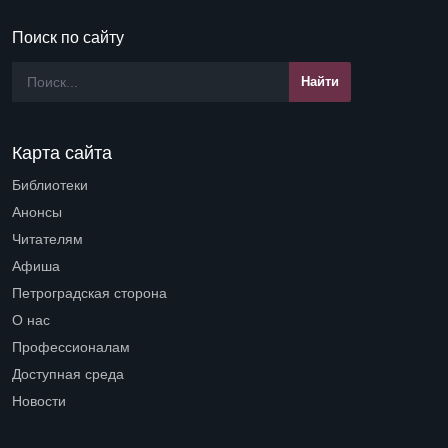
Поиск по сайту
Карта сайта
Библиотеки
Open submenu (Библиотеки)
Анонсы
Читателям
Open submenu (Читателям)
Афиша
Петроградская сторона
Open submenu (Петроградская сторона)
О нас
Open submenu (О нас)
Профессионалам
Open submenu (Профессионалам)
Доступная среда
Open submenu (Доступная среда)
Новости