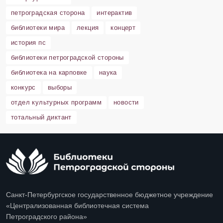
петроградская сторона
интерактив
библиотеки мира
лекция
концерт
история пс
библиотеки петроградской стороны
библиотека на карповке
наука
конкурс
выборы
отдел культурных программ
новости
тотальный диктант
Санкт-Петербургское государственное бюджетное учреждение
«Централизованная библиотечная система
Петроградского района»