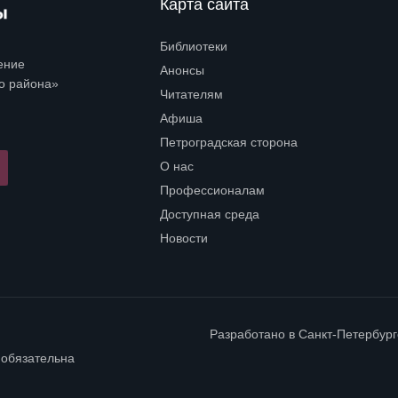
Карта сайта
Библиотеки
Open submenu (Библиотеки)
ение
Анонсы
о района»
Читателям
Open submenu (Читателям)
Афиша
Петроградская сторона
Open submenu (Петроградская сторона)
О нас
Open submenu (О нас)
Профессионалам
Open submenu (Профессионалам)
Доступная среда
Open submenu (Доступная среда)
Новости
Разработано в
Санкт-Петербур
 обязательна