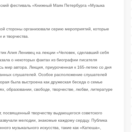
ский фестиваль «Книжный Маяк Петербурга «Музыка
кой стороны организовали серию мероприятий, которые
 и творчества.
тик Алия Ленивец на лекции «Человек, сделавший себя
казала о некоторых фактах из биографии писателя
ь мир автора. Лекция, приуроченная к 165-летию со дня
ванных слушателей. Особое расположение слушателей
орая была выстроена как дружеская беседа о семье
х, образовании, свободе, творчестве, любви, литературе
, посвященный творчеству выдающегося советского
зазвучали мелодии, знакомые каждому сердцу. Публика
ного музыкального искусства, такие как «Катюша»,