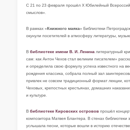
С 21 по 23 февраля прошёл X Юбилейный Всероссий
смыслов».
В рамках «
Книжного маяка
» Библиотеки Петроградс
окунули посетителей в атмосферу литературы, музыки
В
библиотеке имени В. И. Ленина
литературный кри
сам: как Антон Чехов стал великим писателем» расс
и определила свою формулу успеха известного на вес
рождения классика, собрала полный зал заинтересо
привлек не совсем традиционный формат лекции, кот
Чеховых, крепостных крестьянах, домашних наказания
и культуре.
В
библиотеке Кировских островов
прошёл концерт
композитора Матвея Блантера. В стенах библиотеки 
услышала песни, которые вошли в историю отечествен