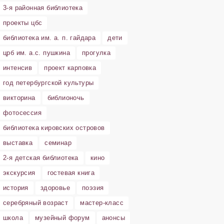
3-я районная библиотека
проекты цбс
библиотека им. а. п. гайдара
дети
црб им. а.с. пушкина
прогулка
интенсив
проект карповка
год петербургской культуры
викторина
библионочь
фотосессия
библиотека кировских островов
выставка
семинар
2-я детская библиотека
кино
экскурсия
гостевая книга
история
здоровье
поэзия
серебряный возраст
мастер-класс
школа
музейный форум
анонсы